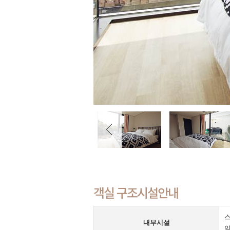
객실 구조시설안내
스
내부시설
약