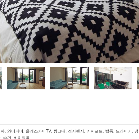
파, 와이파이, 올레스카이TV, 씽크대, 전자렌지, 커피포트, 밥통, 드라이기, 냉장
, 수건, 비치타올