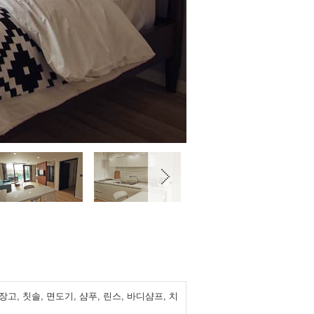
고, 칫솔, 면도기, 샴푸, 린스, 바디샴프, 치