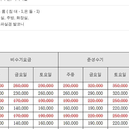
 룸 ( 침 대 - 1,온 돌 - 1)
실, 주방, 화장실,
스파실겸 발코니