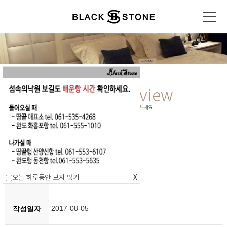
Pension
Review
행복했던 추억을 다른 분들과 함께 나누세요.
이수미
작성자
잘 쉬다 갑니다.
오늘 하루동안 보지 않기
X
제목
2017-08-05
작성일자