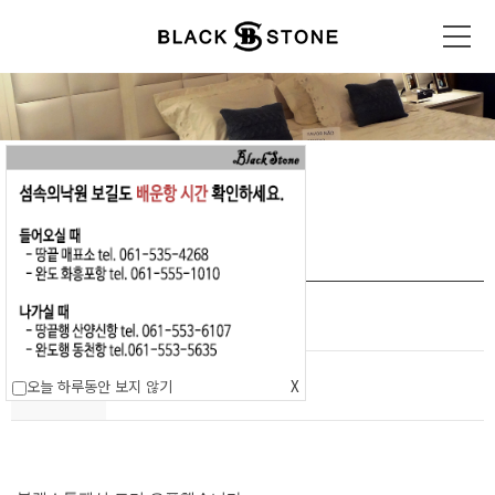
Q & A
온라인 상담해드립니다..
블랙스톤펜션 오픈했습니다.
제목
2017-07-22
오늘 하루동안 보지 않기
X
작성일자